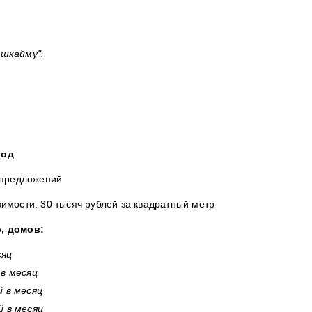
ешкайму".
год
 предложений
имости: 30 тысяч рублей за квадратный метр
, домов:
сяц
 в месяц
й в месяц
й в месяц