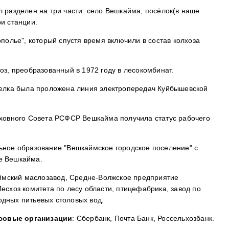
 разделен на три части: село Вешкайма, посёлок(в наше
и станции.
ополье", который спустя время включили в состав колхоза
оз, преобразованный в 1972 году в лесокомбинат.
селка была проложена линия электропередач Куйбышевской
рховного Совета РСФСР Вешкайма получила статус рабочего
ьное образование "Вешкаймское городское поселение" с
е Вешкайма.
мский маслозавод, Средне-Волжское предприятие
есхоз комитета по лесу области, птицефабрика, завод по
дных питьевых столовых вод.
совые организации
: Сбербанк, Почта Банк, Россельхозбанк.